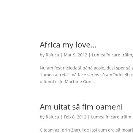
Africa my love…
by
Raluca
|
Mar 9, 2012
|
Lumea în care trăim
Nu am fost niciodată până acolo, deși sper să 
“lumea a treia” mă face serios să am îndoieli a
ultimul este Machine Gun...
Am uitat să fim oameni
by
Raluca
|
Feb 8, 2012
|
Lumea în care trăim
Citeam azi prin Ziarul de Iași cum era să moar