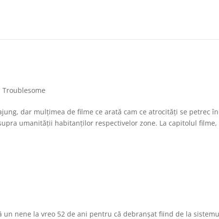
,
Troublesome
ajung, dar mulțimea de filme ce arată cam ce atrocități se petrec în
supra umanității habitanților respectivelor zone. La capitolul filme,
ă un nene la vreo 52 de ani pentru că debranșat fiind de la sistemu