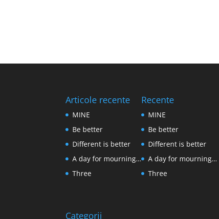
Articole recente
Recente
MINE
MINE
Be better
Be better
Different is better
Different is better
A day for mourning…
A day for mourning…
Three
Three
Categorii