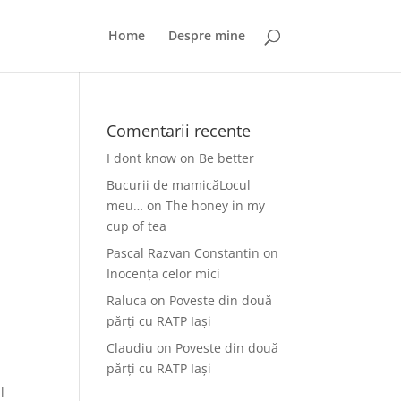
Home
Despre mine
Comentarii recente
I dont know
on
Be better
Bucurii de mamicăLocul
meu…
on
The honey in my
cup of tea
Pascal Razvan Constantin
on
Inocența celor mici
Raluca
on
Poveste din două
părți cu RATP Iași
Claudiu
on
Poveste din două
părți cu RATP Iași
l