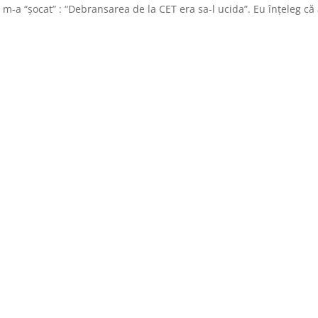
ul m-a “șocat” : “Debransarea de la CET era sa-l ucida”. Eu înțeleg că