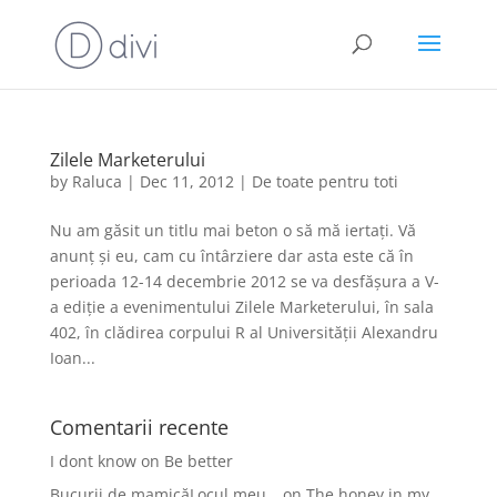
Zilele Marketerului
by
Raluca
|
Dec 11, 2012
|
De toate pentru toti
Nu am găsit un titlu mai beton o să mă iertați. Vă
anunț și eu, cam cu întârziere dar asta este că în
perioada 12-14 decembrie 2012 se va desfășura a V-
a ediție a evenimentului Zilele Marketerului, în sala
402, în clădirea corpului R al Universității Alexandru
Ioan...
Comentarii recente
I dont know
on
Be better
Bucurii de mamicăLocul meu…
on
The honey in my