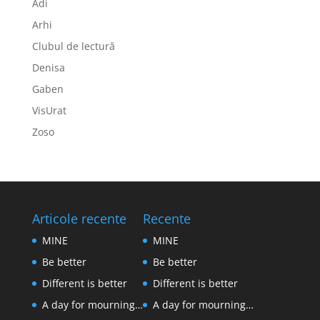
Adi
Arhi
Clubul de lectură
Denisa
Gaben
VisUrat
Zoso
Articole recente
Recente
MINE
MINE
Be better
Be better
Different is better
Different is better
A day for mourning…
A day for mourning…