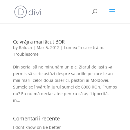
Ce vrăji a mai făcut BOR
by
Raluca
|
Mar 5, 2012
|
Lumea în care trăim
,
Troublesome
Din seria: să ne minunăm un pic, Ziarul de Iași și-a
permis să scrie astăzi despre salariile pe care le au
mai marii celor două biserici, păstori ai Moldovei.
Sumele se învârt în jurul sumei de 6000 ROn. Frumos
nu? Eu nu mă declar atee pentru că aș fi ipocrită,
în...
Comentarii recente
I dont know
on
Be better