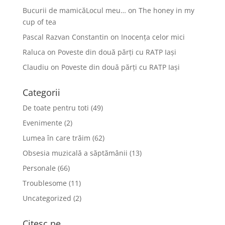
Bucurii de mamicăLocul meu…
on
The honey in my
cup of tea
Pascal Razvan Constantin
on
Inocența celor mici
Raluca
on
Poveste din două părți cu RATP Iași
Claudiu
on
Poveste din două părți cu RATP Iași
Categorii
De toate pentru toti
(49)
Evenimente
(2)
Lumea în care trăim
(62)
Obsesia muzicală a săptămânii
(13)
Personale
(66)
Troublesome
(11)
Uncategorized
(2)
Citesc pe...