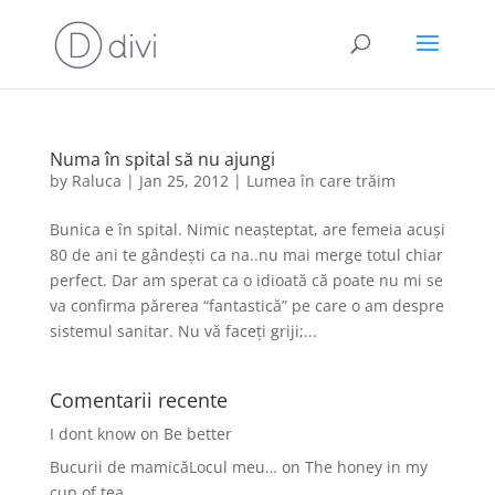
Numa în spital să nu ajungi
by
Raluca
|
Jan 25, 2012
|
Lumea în care trăim
Bunica e în spital. Nimic neașteptat, are femeia acuși
80 de ani te gândești ca na..nu mai merge totul chiar
perfect. Dar am sperat ca o idioată că poate nu mi se
va confirma părerea “fantastică” pe care o am despre
sistemul sanitar. Nu vă faceți griji;...
Comentarii recente
I dont know
on
Be better
Bucurii de mamicăLocul meu…
on
The honey in my
cup of tea