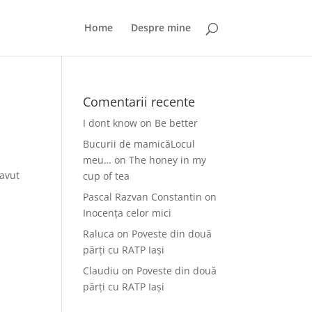
Home
Despre mine
Comentarii recente
I dont know
on
Be better
Bucurii de mamicăLocul
meu…
on
The honey in my
 avut
cup of tea
Pascal Razvan Constantin
on
Inocența celor mici
Raluca
on
Poveste din două
părți cu RATP Iași
Claudiu
on
Poveste din două
părți cu RATP Iași