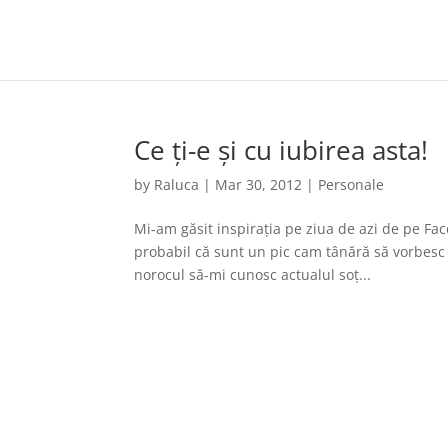
Ce ți-e și cu iubirea asta!
by
Raluca
|
Mar 30, 2012
|
Personale
Mi-am găsit inspirația pe ziua de azi de pe Fa
probabil că sunt un pic cam tânără să vorbesc 
norocul să-mi cunosc actualul soț...