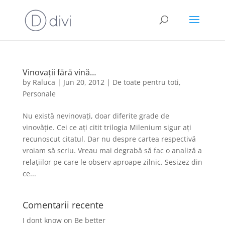
Vinovații fără vină…
by
Raluca
|
Jun 20, 2012
|
De toate pentru toti
,
Personale
Nu există nevinovați, doar diferite grade de
vinovăție. Cei ce ați citit trilogia Milenium sigur ați
recunoscut citatul. Dar nu despre cartea respectivă
vroiam să scriu. Vreau mai degrabă să fac o analiză a
relațiilor pe care le observ aproape zilnic. Sesizez din
ce...
Comentarii recente
I dont know
on
Be better