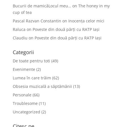
Bucurii de mamicăLocul meu…
on
The honey in my
cup of tea
Pascal Razvan Constantin
on
Inocența celor mici
Raluca
on
Poveste din două părți cu RATP Iași
Claudiu
on
Poveste din două părți cu RATP Iași
Categorii
De toate pentru toti
(49)
Evenimente
(2)
Lumea în care trăim
(62)
Obsesia muzicală a săptămânii
(13)
Personale
(66)
Troublesome
(11)
Uncategorized
(2)
Citesc pe...