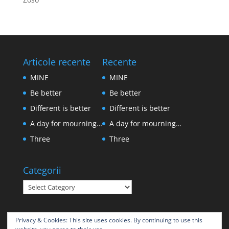
Articole recente
Recente
MINE
MINE
Be better
Be better
Different is better
Different is better
A day for mourning…
A day for mourning…
Three
Three
Categorii
Categorii
Privacy & Cookies: This site uses cookies. By continuing to use this