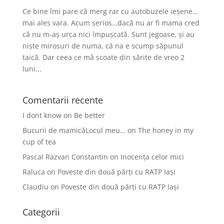
Ce bine îmi pare că merg rar cu autobuzele ieșene…
mai ales vara. Acum serios…dacă nu ar fi mama cred
că nu m-aș urca nici împușcată. Sunt jegoase, și au
niște mirosuri de numa, că na e scump săpunul
taică. Dar ceea ce mă scoate din sărite de vreo 2
luni...
Comentarii recente
I dont know
on
Be better
Bucurii de mamicăLocul meu…
on
The honey in my
cup of tea
Pascal Razvan Constantin
on
Inocența celor mici
Raluca
on
Poveste din două părți cu RATP Iași
Claudiu
on
Poveste din două părți cu RATP Iași
Categorii