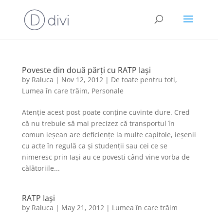
Poveste din două părți cu RATP Iași
by
Raluca
|
Nov 12, 2012
|
De toate pentru toti
,
Lumea în care trăim
,
Personale
Atenție acest post poate conține cuvinte dure. Cred
că nu trebuie să mai precizez că transportul în
comun ieșean are deficiențe la multe capitole, ieșenii
cu acte în regulă ca și studenții sau cei ce se
nimeresc prin Iași au ce povesti când vine vorba de
călătoriile...
RATP Iași
by
Raluca
|
May 21, 2012
|
Lumea în care trăim