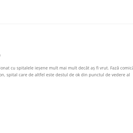
m
ionat cu spitalele ieșene mult mai mult decât aș fi vrut. Fază comic
on, spital care de altfel este destul de ok din punctul de vedere al