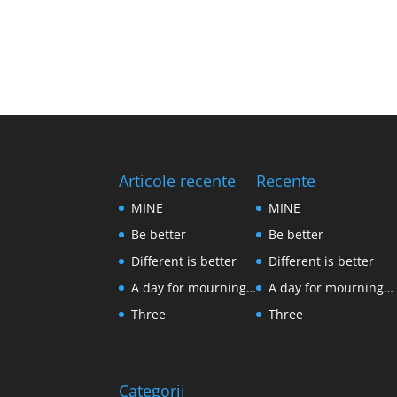
Articole recente
Recente
MINE
MINE
Be better
Be better
Different is better
Different is better
A day for mourning…
A day for mourning…
Three
Three
Categorii