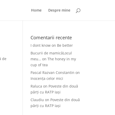
Home
Despre mine
Comentarii recente
I dont know
on
Be better
Bucurii de mamicăLocul
ă de
meu…
on
The honey in my
cup of tea
Pascal Razvan Constantin
on
Inocența celor mici
Raluca
on
Poveste din două
părți cu RATP Iași
Claudiu
on
Poveste din două
părți cu RATP Iași