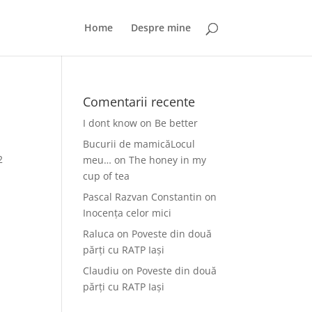
Home
Despre mine
Comentarii recente
I dont know
on
Be better
Bucurii de mamicăLocul
2
meu…
on
The honey in my
cup of tea
Pascal Razvan Constantin
on
Inocența celor mici
Raluca
on
Poveste din două
părți cu RATP Iași
Claudiu
on
Poveste din două
părți cu RATP Iași