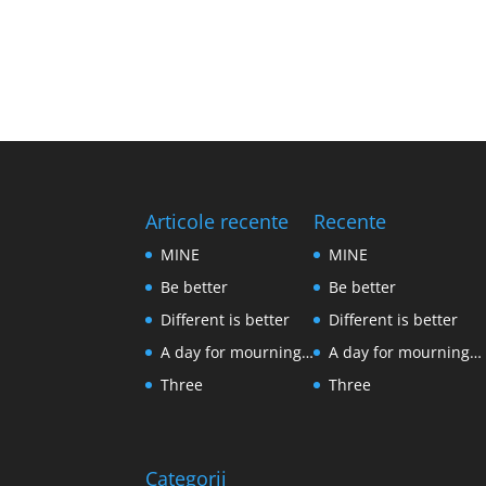
Articole recente
Recente
MINE
MINE
Be better
Be better
Different is better
Different is better
A day for mourning…
A day for mourning…
Three
Three
Categorii