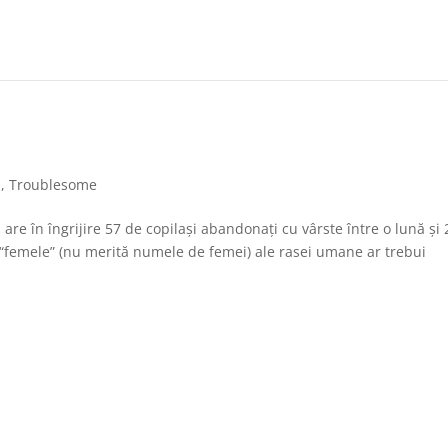
m
,
Troublesome
are în îngrijire 57 de copilași abandonați cu vârste între o lună și 
 “femele” (nu merită numele de femei) ale rasei umane ar trebui