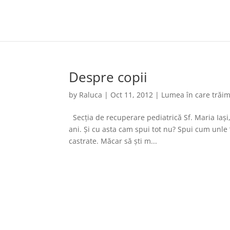
Despre copii
by
Raluca
|
Oct 11, 2012
|
Lumea în care trăi
Secția de recuperare pediatrică Sf. Maria Iași, 
ani. Și cu asta cam spui tot nu? Spui cum unle
castrate. Măcar să ști m...