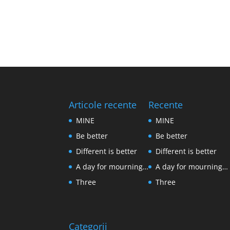
Articole recente
Recente
MINE
MINE
Be better
Be better
Different is better
Different is better
A day for mourning…
A day for mourning…
Three
Three
Categorii