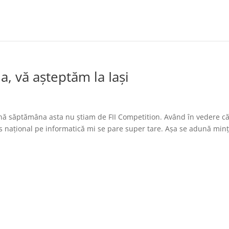
, vă așteptăm la Iași
nă săptămâna asta nu știam de FII Competition. Având în vedere c
s național pe informatică mi se pare super tare. Așa se adună minț