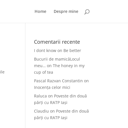
Home
Despre mine
Comentarii recente
I dont know
on
Be better
Bucurii de mamicăLocul
ă
meu…
on
The honey in my
ile
cup of tea
Pascal Razvan Constantin
on
Inocența celor mici
Raluca
on
Poveste din două
părți cu RATP Iași
Claudiu
on
Poveste din două
părți cu RATP Iași