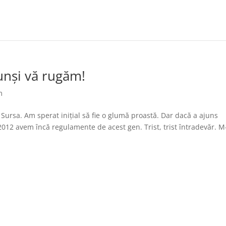
tunși vă rugăm!
m
Sursa. Am sperat inițial să fie o glumă proastă. Dar dacă a ajuns
 2012 avem încă regulamente de acest gen. Trist, trist întradevăr. M