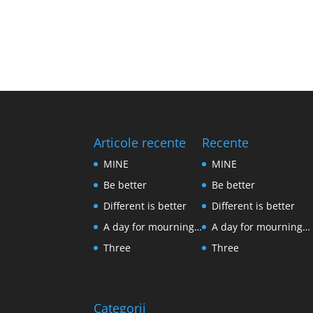
Articole recente
Recente
MINE
MINE
Be better
Be better
Different is better
Different is better
A day for mourning…
A day for mourning…
Three
Three
Categorii