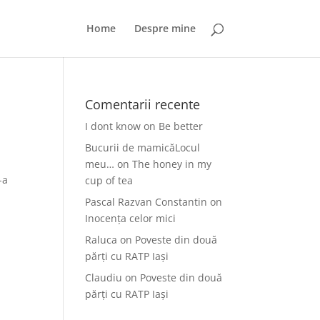
Home
Despre mine
Comentarii recente
I dont know
on
Be better
Bucurii de mamicăLocul
meu…
on
The honey in my
-a
cup of tea
Pascal Razvan Constantin
on
Inocența celor mici
Raluca
on
Poveste din două
părți cu RATP Iași
Claudiu
on
Poveste din două
părți cu RATP Iași