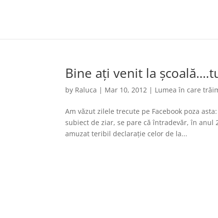
Bine ați venit la școală….
by
Raluca
|
Mar 10, 2012
|
Lumea în care trăi
Am văzut zilele trecute pe Facebook poza asta: 
subiect de ziar, se pare că întradevăr, în anul
amuzat teribil declarație celor de la...