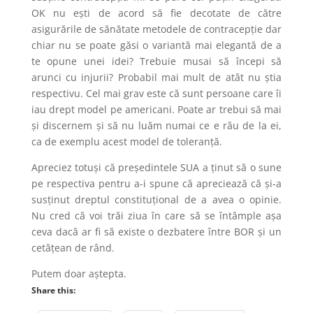
OK nu ești de acord să fie decotate de către
asigurările de sănătate metodele de contracepție dar
chiar nu se poate găsi o variantă mai elegantă de a
te opune unei idei? Trebuie musai să începi să
arunci cu injurii? Probabil mai mult de atât nu știa
respectivu. Cel mai grav este că sunt persoane care îi
iau drept model pe americani. Poate ar trebui să mai
și discernem și să nu luăm numai ce e rău de la ei,
ca de exemplu acest model de toleranță.
Apreciez totuși că președintele SUA a ținut să o sune
pe respectiva pentru a-i spune că apreciează că și-a
susținut dreptul constituțional de a avea o opinie.
Nu cred că voi trăi ziua în care să se întâmple așa
ceva dacă ar fi să existe o dezbatere între BOR și un
cetățean de rând.
Putem doar aștepta.
Share this: