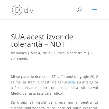
SUA acest izvor de
toleranță – NOT
by
Raluca
|
Mar 4, 2012
|
Lumea în care trăim
|
0
comments
Mi se pare de domeniul SF ca în anul de grație 2012
să mai asistăm la chestii de genul
ăsta
. Eu înțeleg că
a fi conservator pentru unii înseamnă a trăi în Evul
Mediu dar asta este deja ridicol.
Să începi să insulți pe cineva numai pentru că
susține contracepția mi se pare cel puțin exagerat.