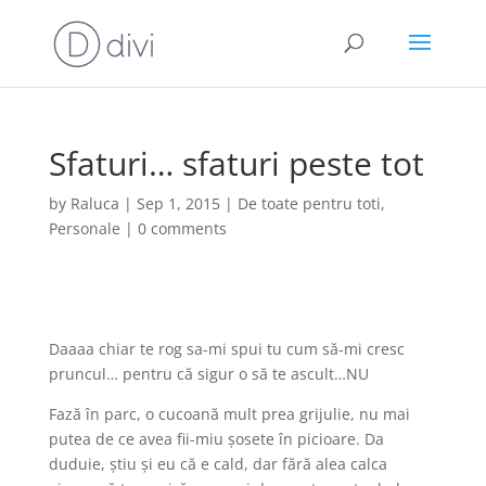
Sfaturi… sfaturi peste tot
by
Raluca
|
Sep 1, 2015
|
De toate pentru toti
,
Personale
|
0 comments
Daaaa chiar te rog sa-mi spui tu cum să-mi cresc
pruncul… pentru că sigur o să te ascult…NU
Fază în parc, o cucoană mult prea grijulie, nu mai
putea de ce avea fii-miu șosete în picioare. Da
duduie, știu și eu că e cald, dar fără alea calca