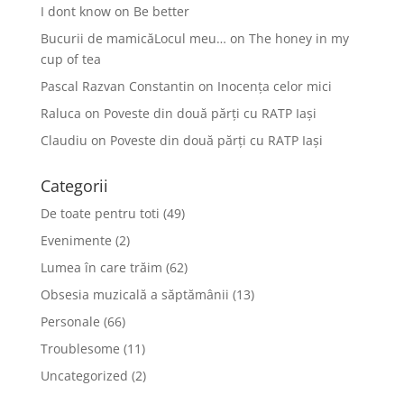
I dont know
on
Be better
Bucurii de mamicăLocul meu…
on
The honey in my
cup of tea
Pascal Razvan Constantin
on
Inocența celor mici
Raluca
on
Poveste din două părți cu RATP Iași
Claudiu
on
Poveste din două părți cu RATP Iași
Categorii
De toate pentru toti
(49)
Evenimente
(2)
Lumea în care trăim
(62)
Obsesia muzicală a săptămânii
(13)
Personale
(66)
Troublesome
(11)
Uncategorized
(2)