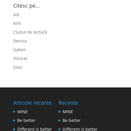
Citesc pe...
Adi
Arhi
Clubul de lectură
Denisa
Gaben
VisUrat
Zoso
Articole recente
Recente
MINE
MINE
Be better
Be better
Different is better
Different is better