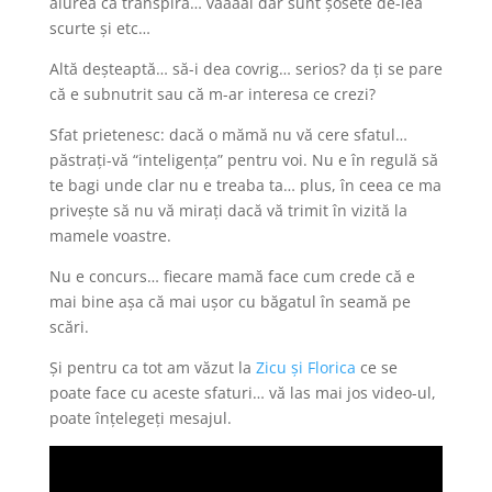
aiurea că transpiră… vaaaai dar sunt șosete de-lea
scurte și etc…
Altă deșteaptă… să-i dea covrig… serios? da ți se pare
că e subnutrit sau că m-ar interesa ce crezi?
Sfat prietenesc: dacă o mămă nu vă cere sfatul…
păstrați-vă “inteligența” pentru voi. Nu e în regulă să
te bagi unde clar nu e treaba ta… plus, în ceea ce ma
privește să nu vă mirați dacă vă trimit în vizită la
mamele voastre.
Nu e concurs… fiecare mamă face cum crede că e
mai bine așa că mai ușor cu băgatul în seamă pe
scări.
Și pentru ca tot am văzut la
Zicu și Florica
ce se
poate face cu aceste sfaturi… vă las mai jos video-ul,
poate înțelegeți mesajul.