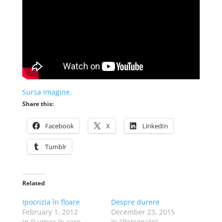
Sursa imagine.
Share this:
Facebook
X
LinkedIn
Tumblr
Related
Ipocrizia în floare
Despre durere
February 1, 2012
December 23, 2015
In "Lumea în care
In "Personale"