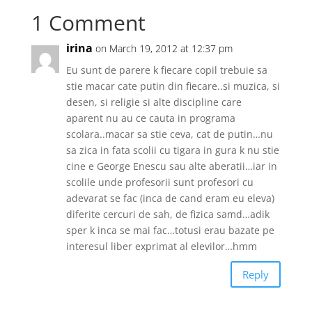
1 Comment
irina
on March 19, 2012 at 12:37 pm
Eu sunt de parere k fiecare copil trebuie sa
stie macar cate putin din fiecare..si muzica, si
desen, si religie si alte discipline care
aparent nu au ce cauta in programa
scolara..macar sa stie ceva, cat de putin…nu
sa zica in fata scolii cu tigara in gura k nu stie
cine e George Enescu sau alte aberatii…iar in
scolile unde profesorii sunt profesori cu
adevarat se fac (inca de cand eram eu eleva)
diferite cercuri de sah, de fizica samd…adik
sper k inca se mai fac…totusi erau bazate pe
interesul liber exprimat al elevilor…hmm
Reply