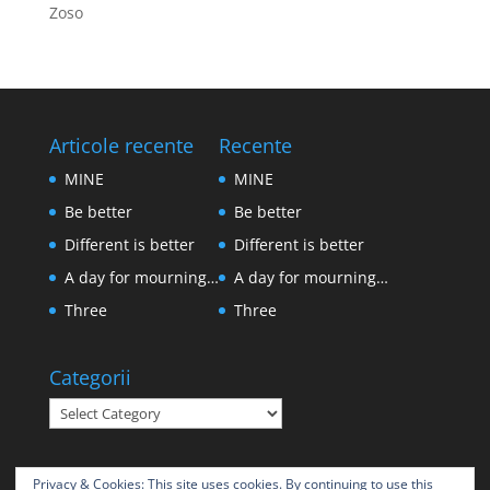
Zoso
Articole recente
Recente
MINE
MINE
Be better
Be better
Different is better
Different is better
A day for mourning…
A day for mourning…
Three
Three
Categorii
Categorii
Privacy & Cookies: This site uses cookies. By continuing to use this