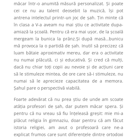
măcar într-o anumită măsură personalizat. Și poate
cei ce nu au talent deosebit la muzică, își pot
antrena intelectul printr-un joc de șah. Țin minte că
în clasa a V-a aveam nu mai știu ce activitate dupa-
amiază la școală. Pentru că era mai ușor, de la școală
mergeam la bunica la prânz.Și după masă…bunicu
mă provoca la o partidă de șah. Inutil să precizez că
luam bătaie aproximativ mereu, dar era o activitate
nu numai plăcută, ci și educativă. Și cred că mulți,
dacă nu chiar toți copii au nevoie și de acțiuni care
să le stimuleze mintea, de ore care să-i stimuleze, nu
numai să le aprecieze capacitatea de a memora.
Șahul pare o perspectivă viabilă.
Foarte adevărat că nu prea știu de unde am scoate
atâția profesori de șah, dar putem măcar spera. Și
pentru că nu vreau să fiu înțeleasă greșit: mie mi-a
plăcut religia în gimnaziu, doar pentru că am făcut
istoria religiei, am avut o profesoară care ne-a
explicat frumos care sunt diferențele dintre ortodoxi