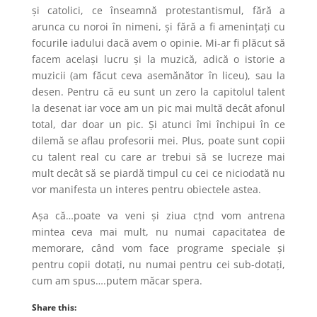
și catolici, ce înseamnă protestantismul, fără a
arunca cu noroi în nimeni, și fără a fi amenințați cu
focurile iadului dacă avem o opinie. Mi-ar fi plăcut să
facem același lucru și la muzică, adică o istorie a
muzicii (am făcut ceva asemănător în liceu), sau la
desen. Pentru că eu sunt un zero la capitolul talent
la desenat iar voce am un pic mai multă decât afonul
total, dar doar un pic. Și atunci îmi închipui în ce
dilemă se aflau profesorii mei. Plus, poate sunt copii
cu talent real cu care ar trebui să se lucreze mai
mult decât să se piardă timpul cu cei ce niciodată nu
vor manifesta un interes pentru obiectele astea.
Așa că…poate va veni și ziua cțnd vom antrena
mintea ceva mai mult, nu numai capacitatea de
memorare, când vom face programe speciale și
pentru copii dotați, nu numai pentru cei sub-dotați,
cum am spus….putem măcar spera.
Share this: