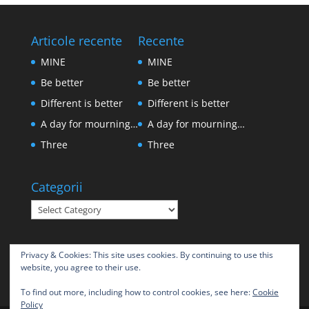
Articole recente
Recente
MINE
MINE
Be better
Be better
Different is better
Different is better
A day for mourning…
A day for mourning…
Three
Three
Categorii
Categorii
Privacy & Cookies: This site uses cookies. By continuing to use this
website, you agree to their use.
To find out more, including how to control cookies, see here:
Cookie
Policy