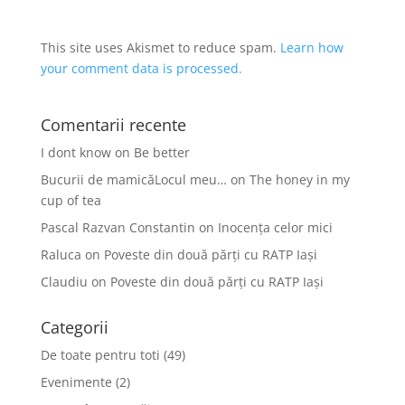
This site uses Akismet to reduce spam.
Learn how
your comment data is processed.
Comentarii recente
I dont know
on
Be better
Bucurii de mamicăLocul meu…
on
The honey in my
cup of tea
Pascal Razvan Constantin
on
Inocența celor mici
Raluca
on
Poveste din două părți cu RATP Iași
Claudiu
on
Poveste din două părți cu RATP Iași
Categorii
De toate pentru toti
(49)
Evenimente
(2)