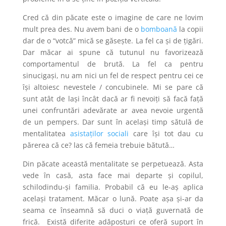
Cred că din păcate este o imagine de care ne lovim
mult prea des. Nu avem bani de o
bomboană
la copii
dar de o “votcă” mică se găsește. La fel ca și de țigări.
Dar măcar ai spune că tutunul nu favorizează
comportamentul de brută. La fel ca pentru
sinucigași, nu am nici un fel de respect pentru cei ce
își altoiesc nevestele / concubinele. Mi se pare că
sunt atât de lași încât dacă ar fi nevoiți să facă față
unei confruntări adevărate ar avea nevoie urgentă
de un pempers. Dar sunt în același timp sătulă de
mentalitatea
asistaților sociali
care își tot dau cu
părerea că ce? las că femeia trebuie bătută…
Din păcate această mentalitate se perpetuează. Asta
vede în casă, asta face mai departe și copilul,
schilodindu-și familia. Probabil că eu le-aș aplica
același tratament. Măcar o lună. Poate așa și-ar da
seama ce înseamnă să duci o viață guvernată de
frică. Există diferite adăposturi ce oferă suport în