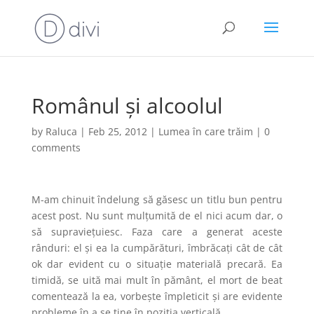
Românul și alcoolul
by
Raluca
|
Feb 25, 2012
|
Lumea în care trăim
|
0
comments
M-am chinuit îndelung să găsesc un titlu bun pentru
acest post. Nu sunt mulțumită de el nici acum dar, o
să supraviețuiesc. Faza care a generat aceste
rânduri: el și ea la cumpărături, îmbrăcați cât de cât
ok dar evident cu o situație materială precară. Ea
timidă, se uită mai mult în pământ, el mort de beat
comentează la ea, vorbește împleticit și are evidente
probleme în a se ține în poziția verticală.