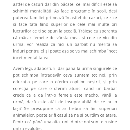
astfel de cazuri dar din păcate, cel mai dificil este să
schimbi mentalități. Aș face programe în școli, deși
puterea familiei primează în astfel de cazuri, ce zice
și face tata fiind superior de cele mai multe ori
lucrurilor ce ți se spun la școală. Trăiesc cu speranța
că măcar femeile de vârsta mea, și cele ce vin din
urmă, vor realiza că nici un bărbat nu merită să
înduri pentru el și poate așa se va mai schimba încet
încet mentalitatea.
Avem legi, adăposturi, dar până la urmă singurele ce
pot schimba întradevăr ceva suntem tot noi, prin
educația pe care o oferim copiilor noștrii, și prin
corecția pe care o oferim atunci când un bărbat
crede că a da într-o femeie este macho. Până la
urmă, dacă este atât de insuportabilă de ce nu o
lași? Se presupune că ar trebui să fim superiori
animalelor, poate ar fi cazul să ne și purtăm ca atare.
Pentru că până una alta, unii dintre noi sunt o rușine
pntru evoluție.