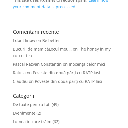
This site uses Akismet to reduce spam.
Learn how
your comment data is processed.
Comentarii recente
I dont know
on
Be better
Bucurii de mamicăLocul meu…
on
The honey in my
cup of tea
Pascal Razvan Constantin
on
Inocența celor mici
Raluca
on
Poveste din două părți cu RATP Iași
Claudiu
on
Poveste din două părți cu RATP Iași
Categorii
De toate pentru toti
(49)
Evenimente
(2)
Lumea în care trăim
(62)