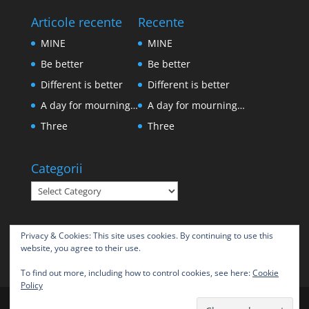
Articole recente
Recente
MINE
MINE
Be better
Be better
Different is better
Different is better
A day for mourning…
A day for mourning…
Three
Three
Categorii
Categorii
Privacy & Cookies: This site uses cookies. By continuing to use this
website, you agree to their use.
To find out more, including how to control cookies, see here:
Cookie
Policy