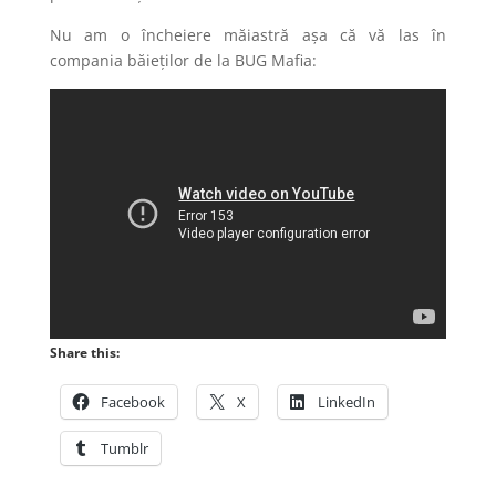
Nu am o încheiere măiastră așa că vă las în
compania băieților de la BUG Mafia:
Share this:
Facebook
X
LinkedIn
Tumblr