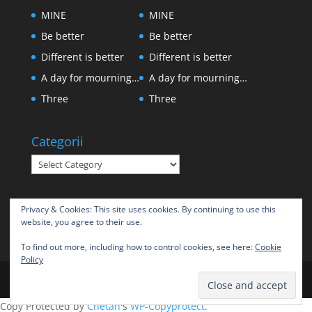
MINE
MINE
Be better
Be better
Different is better
Different is better
A day for mourning…
A day for mourning…
Three
Three
Categorii
Categorii
Privacy & Cookies: This site uses cookies. By continuing to use this
website, you agree to their use.
To find out more, including how to control cookies, see here:
Cookie
Policy
Copy Protected by
Chetan
's
WP-Copyprotect
.