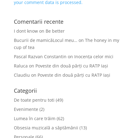
your comment data is processed.
Comentarii recente
I dont know
on
Be better
Bucurii de mamicăLocul meu…
on
The honey in my
cup of tea
Pascal Razvan Constantin
on
Inocența celor mici
Raluca
on
Poveste din două părți cu RATP Iași
Claudiu
on
Poveste din două părți cu RATP Iași
Categorii
De toate pentru toti
(49)
Evenimente
(2)
Lumea în care trăim
(62)
Obsesia muzicală a săptămânii
(13)
Personale
(66)