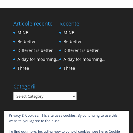
Articole recente
Recente
MINE
MINE
Be better
Be better
Different is better
Different is better
A day for mourning…
A day for mourning…
Three
Three
Categorii
Categorii
Privacy & Cookies: This site uses cookies. By continuing to use this
website, you agree to their use.
To find out more, including how to control cookies, see here:
Cookie