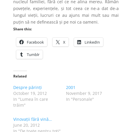
nucleul familiei, fără cel ce ne alina mereu. Rămân
povețele, experiențele, și tot ceea ce ne-a dat de-a
lungul vieții, lucruri ce au ajuns mai mult sau mai
puțin să ne definească și pe noi ca oameni.
Share this:
Facebook
X
LinkedIn
Tumblr
Related
Despre părinți
2001
October 19, 2012
November 9, 2017
In "Lumea în care
In "Personale"
trăim"
Vinovații fără vină…
June 20, 2012
In "De toate pentru toti"