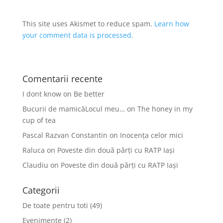
This site uses Akismet to reduce spam.
Learn how
your comment data is processed.
Comentarii recente
I dont know
on
Be better
Bucurii de mamicăLocul meu…
on
The honey in my
cup of tea
Pascal Razvan Constantin
on
Inocența celor mici
Raluca
on
Poveste din două părți cu RATP Iași
Claudiu
on
Poveste din două părți cu RATP Iași
Categorii
De toate pentru toti
(49)
Evenimente
(2)