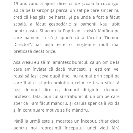
19 ani, când a ajuns director de școală la cucurigu,
adică pe la Gropnița parcă, un sat pe care sincer nu
cred că l-aș găsi pe hartă. Și pe unde a fost a făcut
școală, a făcut gospodărie și oamenii l-au iubit
pentru asta. Și acum la Popricani, există fântâna pe
care oamenii o să-ți spună că a făcut-o “Domnu
Director”, iar asta este o moștenire mult mai
prețioasă decât orice.
Așa vreau eu să-mi amintesc bunicul, ca un om de la
care am învățat că dacă muncești, și ești om, vei
reuși să lași ceva după tine, nu numai prin copii pe
care îi ai ci și prin amintirea celor ce te-au știut. A
fost domnul director, domnul diriginte, domnul
profesor, tata, bunicul și străbunicul, un om pe care
sper că l-am făcut mândru, și căruia sper că îi voi da
și în continuare motive să fie mândru.
Până la urmă este și moartea un început, chiar dacă
pentru noi reprezintă începutul unei vieți fără