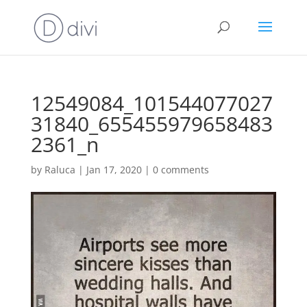
12549084_101544077027
31840_655455979658483
2361_n
by
Raluca
|
Jan 17, 2020
|
0 comments