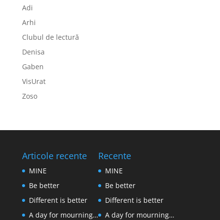
Adi
Arhi
Clubul de lectură
Denisa
Gaben
VisUrat
Zoso
Articole recente
Recente
MINE
MINE
Be better
Be better
Different is better
Different is better
A day for mourning…
A day for mourning…