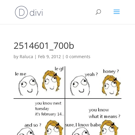
2514601_700b
by
Raluca
|
Feb 9, 2012
|
0 comments