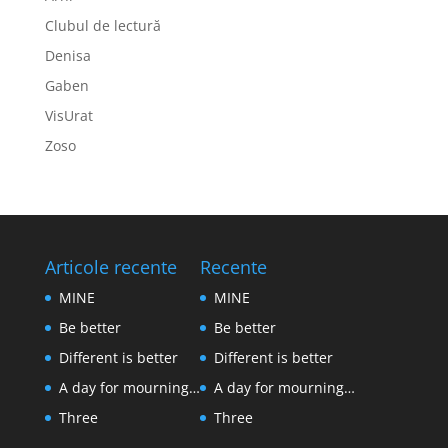
Clubul de lectură
Denisa
Gaben
VisUrat
Zoso
Articole recente
Recente
MINE
MINE
Be better
Be better
Different is better
Different is better
A day for mourning…
A day for mourning…
Three
Three