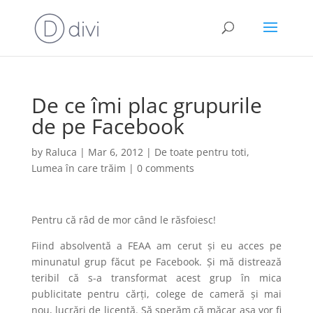
De ce îmi plac grupurile
de pe Facebook
by
Raluca
|
Mar 6, 2012
|
De toate pentru toti
,
Lumea în care trăim
|
0 comments
Pentru că râd de mor când le răsfoiesc!
Fiind absolventă a FEAA am cerut și eu acces pe
minunatul grup făcut pe Facebook. Și mă distrează
teribil că s-a transformat acest grup în mica
publicitate pentru cărți, colege de cameră și mai
nou, lucrări de licență. Să sperăm că măcar așa vor fi