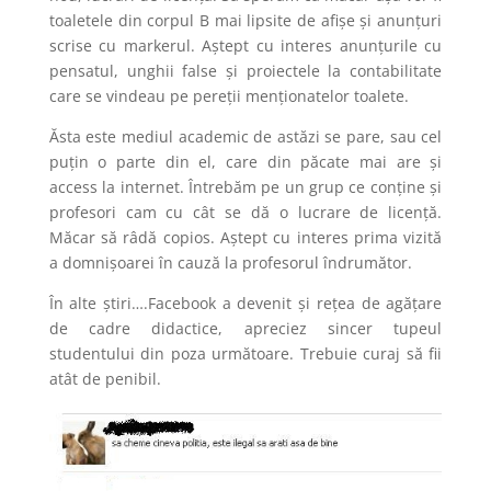
toaletele din corpul B mai lipsite de afișe și anunțuri
scrise cu markerul. Aștept cu interes anunțurile cu
pensatul, unghii false și proiectele la contabilitate
care se vindeau pe pereții menționatelor toalete.
Ăsta este mediul academic de astăzi se pare, sau cel
puțin o parte din el, care din păcate mai are și
access la internet. Întrebăm pe un grup ce conține și
profesori cam cu cât se dă o lucrare de licență.
Măcar să râdă copios. Aștept cu interes prima vizită
a domnișoarei în cauză la profesorul îndrumător.
În alte știri….Facebook a devenit și rețea de agățare
de cadre didactice, apreciez sincer tupeul
studentului din poza următoare. Trebuie curaj să fii
atât de penibil.