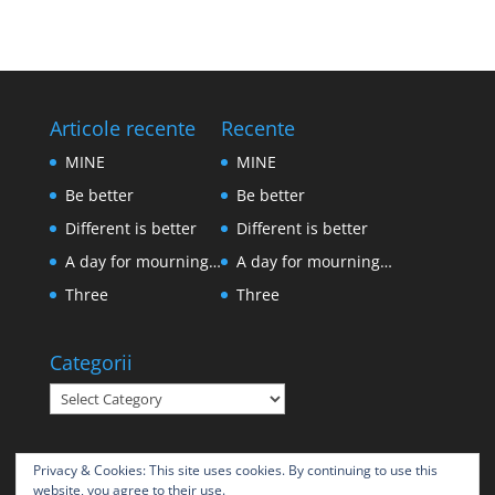
Articole recente
Recente
MINE
MINE
Be better
Be better
Different is better
Different is better
A day for mourning…
A day for mourning…
Three
Three
Categorii
Categorii
Privacy & Cookies: This site uses cookies. By continuing to use this
website, you agree to their use.