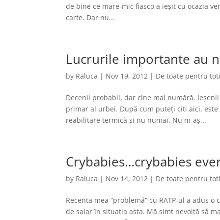
de bine ce mare-mic fiasco a ieșit cu ocazia ve
carte. Dar nu...
Lucrurile importante au 
by
Raluca
|
Nov 19, 2012
|
De toate pentru tot
Decenii probabil, dar cine mai numără. Ieșenii 
primar al urbei. După cum puteți citi aici, est
reabilitare termică și nu numai. Nu m-aș...
Crybabies…crybabies eve
by
Raluca
|
Nov 14, 2012
|
De toate pentru tot
Recenta mea “problemă” cu RATP-ul a adus o ch
de salar în situația asta. Mă simt nevoită să m