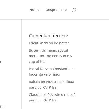
Home
Despre mine
Comentarii recente
I dont know
on
Be better
Bucurii de mamicăLocul
meu…
on
The honey in my
e
cup of tea
Pascal Razvan Constantin
on
Inocența celor mici
Raluca
on
Poveste din două
părți cu RATP Iași
Claudiu
on
Poveste din două
părți cu RATP Iași
tul