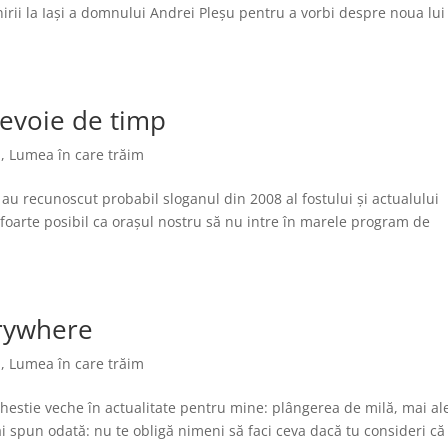
nirii la Iași a domnului Andrei Pleșu pentru a vorbi despre noua lui
nevoie de timp
i
,
Lumea în care trăim
au recunoscut probabil sloganul din 2008 al fostului și actualului
e foarte posibil ca orașul nostru să nu intre în marele program de
rywhere
i
,
Lumea în care trăim
estie veche în actualitate pentru mine: plângerea de milă, mai al
ai spun odată: nu te obligă nimeni să faci ceva dacă tu consideri că