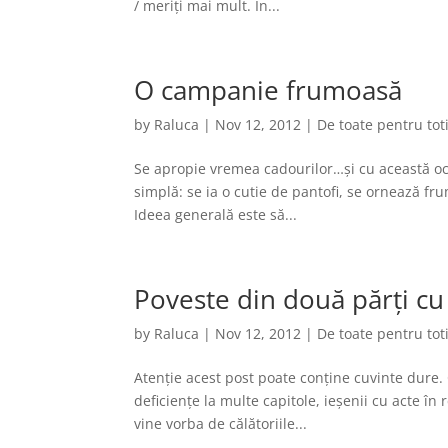
/ meriți mai mult. În...
O campanie frumoasă
by
Raluca
|
Nov 12, 2012
|
De toate pentru tot
Se apropie vremea cadourilor…și cu această oc
simplă: se ia o cutie de pantofi, se ornează fru
Ideea generală este să...
Poveste din două părți cu
by
Raluca
|
Nov 12, 2012
|
De toate pentru tot
Atenție acest post poate conține cuvinte dure.
deficiențe la multe capitole, ieșenii cu acte în
vine vorba de călătoriile...