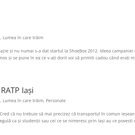
i
,
Lumea în care trăim
azie și nu numai s-a dat startul la ShoeBox 2012. Ideea campaniei 
mos și se pune în ea ce v-ați dorit voi să primiti cadou când erați mi
 RATP Iași
i
,
Lumea în care trăim
,
Personale
 Cred că nu trebuie să mai precizez că transportul în comun ieșean
 regulă ca și studenții sau cei ce se nimeresc prin Iași au ce povesti