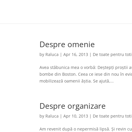
Despre omenie
by
Raluca
|
Apr 16, 2013
|
De toate pentru toti
Avea stăbunica mea o vorbă: Deștepți proștii a
bombe din Boston. Ceea ce iese din nou în evide
mobilizează oamenii ăștia. Se ajută,...
Despre organizare
by
Raluca
|
Apr 10, 2013
|
De toate pentru toti
Am revenit după o nepermisă lipsă. Și revin cu u