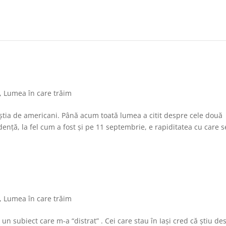
,
Lumea în care trăim
știa de americani. Până acum toată lumea a citit despre cele două
nță, la fel cum a fost și pe 11 septembrie, e rapiditatea cu care s
,
Lumea în care trăim
n subiect care m-a “distrat” . Cei care stau în Iași cred că știu des