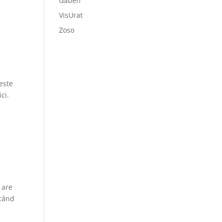
Gaben
VisUrat
Zoso
este
ci.
 are
 când