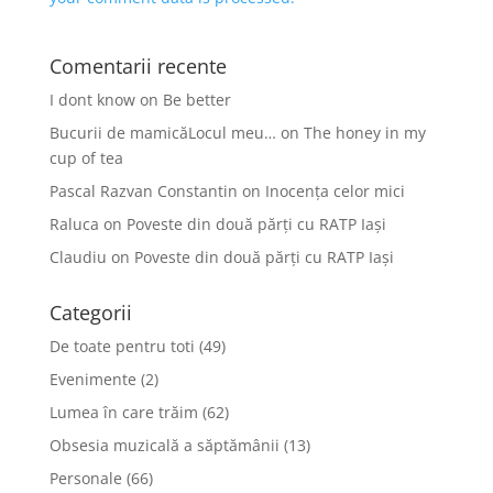
Comentarii recente
I dont know
on
Be better
Bucurii de mamicăLocul meu…
on
The honey in my
cup of tea
Pascal Razvan Constantin
on
Inocența celor mici
Raluca
on
Poveste din două părți cu RATP Iași
Claudiu
on
Poveste din două părți cu RATP Iași
Categorii
De toate pentru toti
(49)
Evenimente
(2)
Lumea în care trăim
(62)
Obsesia muzicală a săptămânii
(13)
Personale
(66)