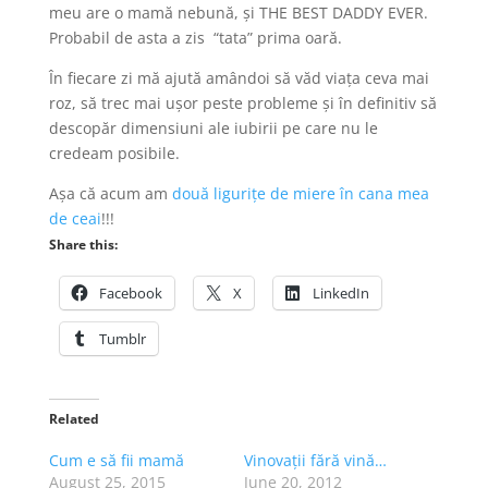
meu are o mamă nebună, și THE BEST DADDY EVER.
Probabil de asta a zis “tata” prima oară.
În fiecare zi mă ajută amândoi să văd viața ceva mai
roz, să trec mai ușor peste probleme și în definitiv să
descopăr dimensiuni ale iubirii pe care nu le
credeam posibile.
Așa că acum am
două ligurițe de miere în cana mea
de ceai
!!!
Share this:
Facebook
X
LinkedIn
Tumblr
Related
Cum e să fii mamă
Vinovații fără vină…
August 25, 2015
June 20, 2012