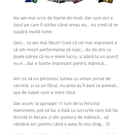
Nu am mai scris de foarte de mult, dar cum aici e
locul pe care îl vizitez când vreau eu… nu cred că se
supără multă lume.
Deci… ce am mai făcut? Cred că cel mai important e
că am reușit performanța să nasc… da da știu ca
poate părea că nu e mare lucru, și până la un punct
nu e… dar e foarte important pentru mămică…
Am zis să nu plictisesc lumea cu vreun jurnal de
sarcină, și ca un făcut, nu prea aș fi avut ce povesti…
așa de super ușor a mers totul.
Dar acum, la aproape 11 luni de la fericitul
eveniment, pot să fac o listă cu lucrurile care mă fac
fericită în fiecare zi din postura de mămică… să
rămână aici pentru când o avea fii-miu blog… 🙂