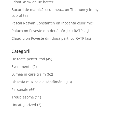
I dont know
on
Be better
Bucurii de mamicăLocul meu…
on
The honey in my
cup of tea
Pascal Razvan Constantin
on
Inocența celor mici
Raluca
on
Poveste din două părți cu RATP Iași
Claudiu
on
Poveste din două părți cu RATP Iași
Categorii
De toate pentru toti
(49)
Evenimente
(2)
Lumea în care trăim
(62)
Obsesia muzicală a săptămânii
(13)
Personale
(66)
Troublesome
(11)
Uncategorized
(2)