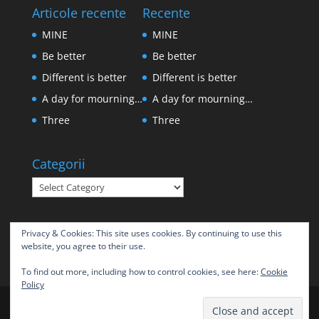
Articole recente
Recente
MINE
MINE
Be better
Be better
Different is better
Different is better
A day for mourning…
A day for mourning…
Three
Three
Categorii
Categorii
Privacy & Cookies: This site uses cookies. By continuing to use this
website, you agree to their use.
To find out more, including how to control cookies, see here:
Cookie
Policy