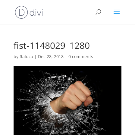
fist-1148029_1280
by
Raluca
|
Dec 28, 2018
|
0 comments