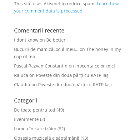
This site uses Akismet to reduce spam.
Learn how
your comment data is processed.
Comentarii recente
I dont know
on
Be better
Bucurii de mamicăLocul meu…
on
The honey in my
cup of tea
Pascal Razvan Constantin
on
Inocența celor mici
Raluca
on
Poveste din două părți cu RATP Iași
Claudiu
on
Poveste din două părți cu RATP Iași
Categorii
De toate pentru toti
(49)
Evenimente
(2)
Lumea în care trăim
(62)
Obsesia muzicală a săptămânii
(13)