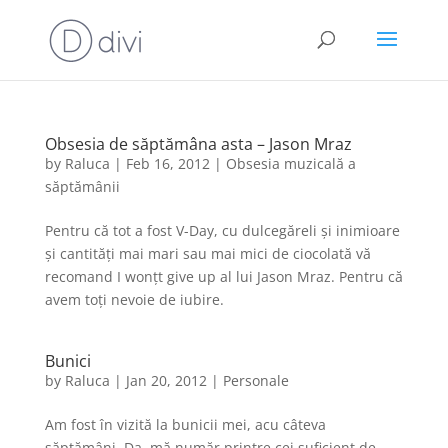
Obsesia de săptămâna asta – Jason Mraz
by
Raluca
|
Feb 16, 2012
|
Obsesia muzicală a
săptămânii
Pentru că tot a fost V-Day, cu dulcegăreli și inimioare
și cantități mai mari sau mai mici de ciocolată vă
recomand I wonțt give up al lui Jason Mraz. Pentru că
avem toți nevoie de iubire.
Bunici
by
Raluca
|
Jan 20, 2012
|
Personale
Am fost în vizită la bunicii mei, acu câteva
săptămâni. Da, mă număr printre cei suficient de