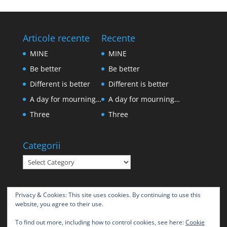
Articole recente
Recente
MINE
MINE
Be better
Be better
Different is better
Different is better
A day for mourning…
A day for mourning…
Three
Three
Categorii
Categorii
Privacy & Cookies: This site uses cookies. By continuing to use this
website, you agree to their use.
To find out more, including how to control cookies, see here:
Cookie