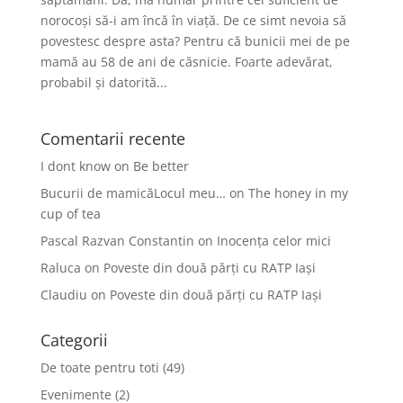
norocoși să-i am încă în viață. De ce simt nevoia să
povestesc despre asta? Pentru că bunicii mei de pe
mamă au 58 de ani de căsnicie. Foarte adevărat,
probabil și datorită...
Comentarii recente
I dont know
on
Be better
Bucurii de mamicăLocul meu…
on
The honey in my
cup of tea
Pascal Razvan Constantin
on
Inocența celor mici
Raluca
on
Poveste din două părți cu RATP Iași
Claudiu
on
Poveste din două părți cu RATP Iași
Categorii
De toate pentru toti
(49)
Evenimente
(2)