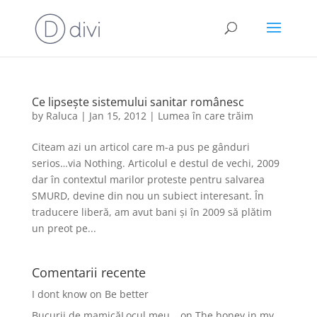
Ce lipsește sistemului sanitar românesc
by
Raluca
|
Jan 15, 2012
|
Lumea în care trăim
Citeam azi un articol care m-a pus pe gânduri
serios…via Nothing. Articolul e destul de vechi, 2009
dar în contextul marilor proteste pentru salvarea
SMURD, devine din nou un subiect interesant. În
traducere liberă, am avut bani și în 2009 să plătim
un preot pe...
Comentarii recente
I dont know
on
Be better
Bucurii de mamicăLocul meu…
on
The honey in my