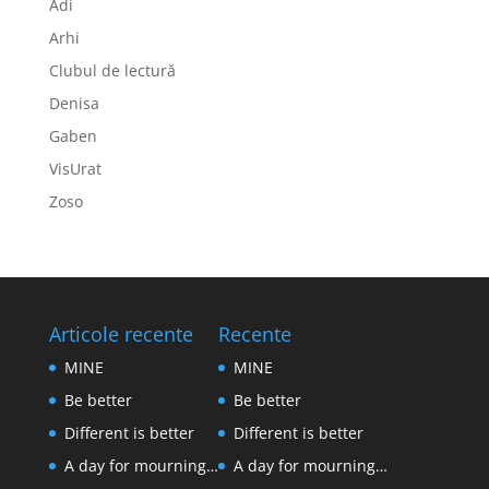
Adi
Arhi
Clubul de lectură
Denisa
Gaben
VisUrat
Zoso
Articole recente
Recente
MINE
MINE
Be better
Be better
Different is better
Different is better
A day for mourning…
A day for mourning…