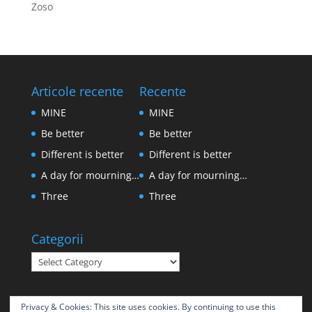
Zoso
Articole recente
Recente
MINE
MINE
Be better
Be better
Different is better
Different is better
A day for mourning…
A day for mourning…
Three
Three
Categorii
Categorii
Privacy & Cookies: This site uses cookies. By continuing to use this