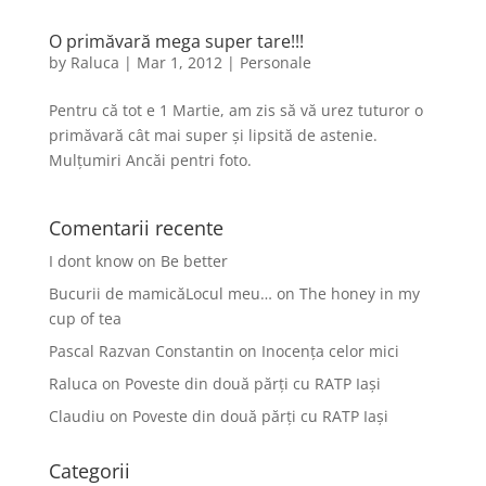
O primăvară mega super tare!!!
by
Raluca
|
Mar 1, 2012
|
Personale
Pentru că tot e 1 Martie, am zis să vă urez tuturor o
primăvară cât mai super și lipsită de astenie.
Mulțumiri Ancăi pentri foto.
Comentarii recente
I dont know
on
Be better
Bucurii de mamicăLocul meu…
on
The honey in my
cup of tea
Pascal Razvan Constantin
on
Inocența celor mici
Raluca
on
Poveste din două părți cu RATP Iași
Claudiu
on
Poveste din două părți cu RATP Iași
Categorii