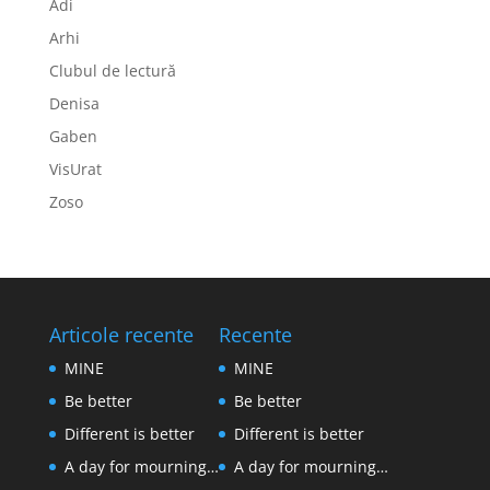
Adi
Arhi
Clubul de lectură
Denisa
Gaben
VisUrat
Zoso
Articole recente
Recente
MINE
MINE
Be better
Be better
Different is better
Different is better
A day for mourning…
A day for mourning…