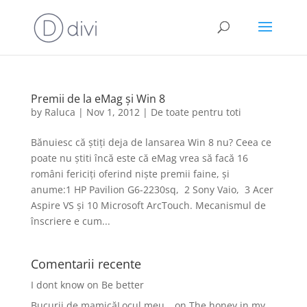
Premii de la eMag și Win 8
by
Raluca
|
Nov 1, 2012
|
De toate pentru toti
Bănuiesc că știți deja de lansarea Win 8 nu? Ceea ce
poate nu știti încă este că eMag vrea să facă 16
români fericiți oferind niște premii faine, și
anume:1 HP Pavilion G6-2230sq, 2 Sony Vaio, 3 Acer
Aspire VS și 10 Microsoft ArcTouch. Mecanismul de
înscriere e cum...
Comentarii recente
I dont know
on
Be better
Bucurii de mamicăLocul meu…
on
The honey in my