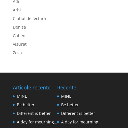
Adi
Arhi
Clubul de lectură
Denisa
Gaben
VisUrat
Zoso
Articole recente
Recente
MINE
MINE
Be better
Be better
Different is better
Different is better
A day for mourning…
A day for mourning…