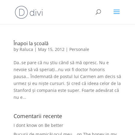
Înapoi la școală
by
Raluca
|
May 15, 2012
|
Personale
Da..se pare că nu știu când să mă opresc. Nu e
nevoie să vă speriați…nu voi fi doctor honoris
pausa… Îndemnată de postul lui Carmen am decis să
urmez și eu niște cursuri. Și cred că ideea celor de la
Stanford și compania este super. Foarte adevărat că
nu e...
Comentarii recente
I dont know
on
Be better
Bucurii de mamicăLocul meu…
on
The honey in my