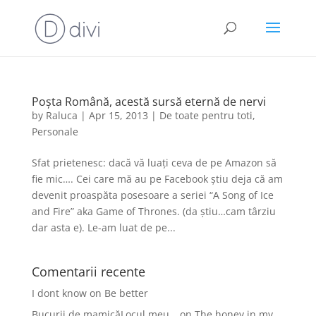
Poșta Română, acestă sursă eternă de nervi
by
Raluca
|
Apr 15, 2013
|
De toate pentru toti
,
Personale
Sfat prietenesc: dacă vă luați ceva de pe Amazon să
fie mic…. Cei care mă au pe Facebook știu deja că am
devenit proaspăta posesoare a seriei “A Song of Ice
and Fire” aka Game of Thrones. (da știu…cam târziu
dar asta e). Le-am luat de pe...
Comentarii recente
I dont know
on
Be better
Bucurii de mamicăLocul meu…
on
The honey in my