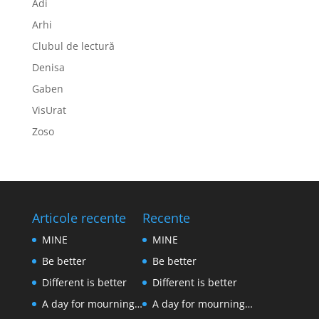
Adi
Arhi
Clubul de lectură
Denisa
Gaben
VisUrat
Zoso
Articole recente
Recente
MINE
MINE
Be better
Be better
Different is better
Different is better
A day for mourning…
A day for mourning…