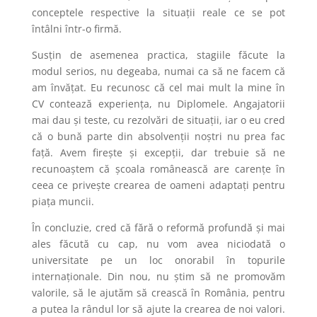
conceptele respective la situații reale ce se pot
întâlni într-o firmă.
Susțin de asemenea practica, stagiile făcute la
modul serios, nu degeaba, numai ca să ne facem că
am învățat. Eu recunosc că cel mai mult la mine în
CV contează experiența, nu Diplomele. Angajatorii
mai dau și teste, cu rezolvări de situații, iar o eu cred
că o bună parte din absolvenții noștri nu prea fac
față. Avem firește și excepții, dar trebuie să ne
recunoaștem că școala românească are carențe în
ceea ce privește crearea de oameni adaptați pentru
piața muncii.
În concluzie, cred că fără o reformă profundă și mai
ales făcută cu cap, nu vom avea niciodată o
universitate pe un loc onorabil în topurile
internaționale. Din nou, nu știm să ne promovăm
valorile, să le ajutăm să crească în România, pentru
a putea la rândul lor să ajute la crearea de noi valori.