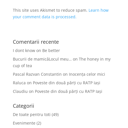
This site uses Akismet to reduce spam.
Learn how
your comment data is processed.
Comentarii recente
I dont know
on
Be better
Bucurii de mamicăLocul meu…
on
The honey in my
cup of tea
Pascal Razvan Constantin
on
Inocența celor mici
Raluca
on
Poveste din două părți cu RATP Iași
Claudiu
on
Poveste din două părți cu RATP Iași
Categorii
De toate pentru toti
(49)
Evenimente
(2)