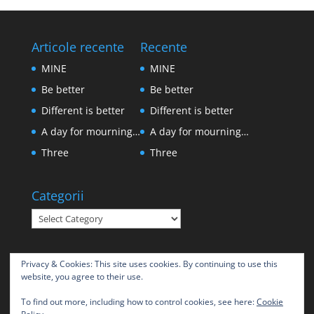
Articole recente
Recente
MINE
MINE
Be better
Be better
Different is better
Different is better
A day for mourning…
A day for mourning…
Three
Three
Categorii
Categorii
Privacy & Cookies: This site uses cookies. By continuing to use this
website, you agree to their use.
To find out more, including how to control cookies, see here:
Cookie