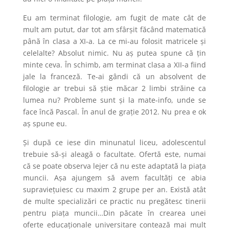
Eu am terminat filologie, am fugit de mate cât de
mult am putut, dar tot am sfârșit făcând matematică
până în clasa a XI-a. La ce mi-au folosit matricele și
celelalte? Absolut nimic. Nu aș putea spune că țin
minte ceva. În schimb, am terminat clasa a XII-a fiind
jale la franceză. Te-ai gândi că un absolvent de
filologie ar trebui să știe măcar 2 limbi străine ca
lumea nu? Probleme sunt și la mate-info, unde se
face încă Pascal. În anul de grație 2012. Nu prea e ok
aș spune eu.
Și după ce iese din minunatul liceu, adolescentul
trebuie să-și aleagă o facultate. Ofertă este, numai
că se poate observa lejer că nu este adaptată la piața
muncii. Așa ajungem să avem facultăți ce abia
supraviețuiesc cu maxim 2 grupe per an. Există atât
de multe specializări ce practic nu pregătesc tinerii
pentru piața muncii…Din păcate în crearea unei
oferte educaționale universitare contează mai mult