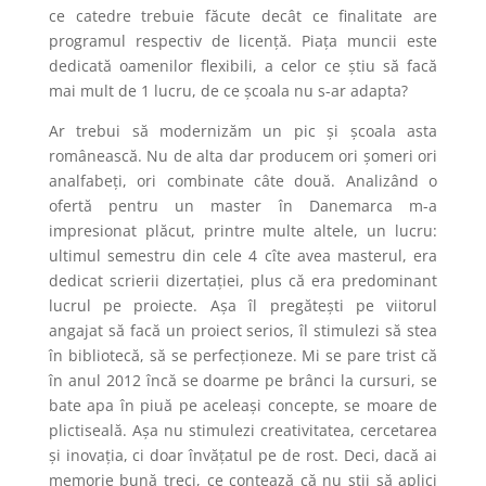
ce catedre trebuie făcute decât ce finalitate are
programul respectiv de licență. Piața muncii este
dedicată oamenilor flexibili, a celor ce știu să facă
mai mult de 1 lucru, de ce școala nu s-ar adapta?
Ar trebui să modernizăm un pic și școala asta
românească. Nu de alta dar producem ori șomeri ori
analfabeți, ori combinate câte două. Analizând o
ofertă pentru un master în Danemarca m-a
impresionat plăcut, printre multe altele, un lucru:
ultimul semestru din cele 4 cîte avea masterul, era
dedicat scrierii dizertației, plus că era predominant
lucrul pe proiecte. Așa îl pregătești pe viitorul
angajat să facă un proiect serios, îl stimulezi să stea
în bibliotecă, să se perfecționeze. Mi se pare trist că
în anul 2012 încă se doarme pe brânci la cursuri, se
bate apa în piuă pe aceleași concepte, se moare de
plictiseală. Așa nu stimulezi creativitatea, cercetarea
și inovația, ci doar învățatul pe de rost. Deci, dacă ai
memorie bună treci, ce contează că nu știi să aplici