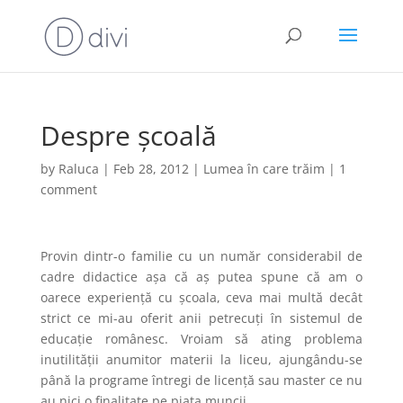
Despre școală
by
Raluca
|
Feb 28, 2012
|
Lumea în care trăim
|
1
comment
Provin dintr-o familie cu un număr considerabil de
cadre didactice așa că aș putea spune că am o
oarece experiență cu școala, ceva mai multă decât
strict ce mi-au oferit anii petrecuți în sistemul de
educație românesc. Vroiam să ating problema
inutilității anumitor materii la liceu, ajungându-se
până la programe întregi de licență sau master ce nu
au nici o finalitate pe piața muncii.